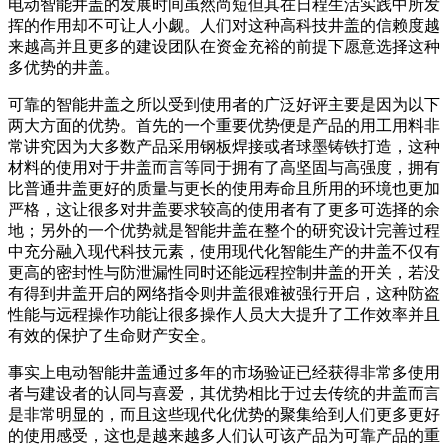
电动智能井盖的发展时间虽然尚短但其在日程生活实践中所发
挥的作用却不可让人小觑。人们对这种高科技井盖的信赖度越
来越高并且更多的建设团队在资金充裕的前提下愿意选择这种
多优势的井盖。
可靠的智能井盖之所以受到使用者的广泛好评主要是因为以下
两大方面的优势。首先的一个重要优势便是产品的用工用料非
常讲究因为大多数产品采用钢板焊接或者球墨铸铁打造，这种
材料的使用对于井盖而言等同于拥有了高坚固与高强度，拥有
比普通井盖更好的质量与更长的使用寿命且所用的环境也更加
严格，这让很多对井盖要求较高的使用者有了更多可选择的余
地；另外的一个优势就是智能井盖在整个的研究设计完善过程
中充分融入现代科技元素，使用现代化智能生产的井盖不仅有
更高的密封性与防泄漏性同时还能远程控制井盖的开关，若没
有得到井盖开启的网络指令则井盖很难被强行开启，这种防盗
性能与远程操作功能让很多操作人员大大提升了工作效率并且
有效的保护了生命财产安全。
事实上电动智能井盖通过多年的市场验证已经获得非常多使用
者与建设者的认同与喜爱，其优势相比于过去传统的井盖而言
是非常明显的，而且这些现代化优势的聚集给到人们更多更好
的使用感受，这也是越来越多人们认可该产品为可靠产品的重